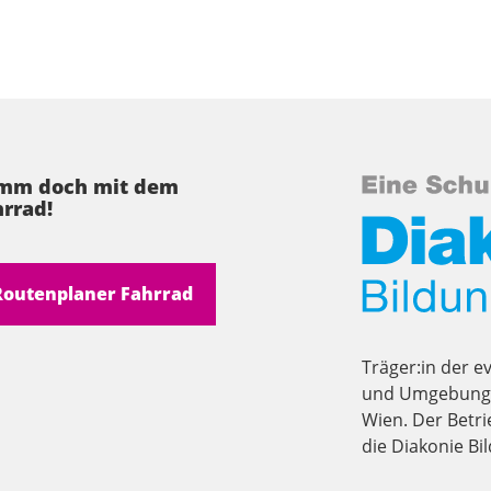
mm doch mit dem
rrad!
Routenplaner Fahrrad
Träger:in der e
und Umgebung i
Wien. Der Betri
die Diakonie B