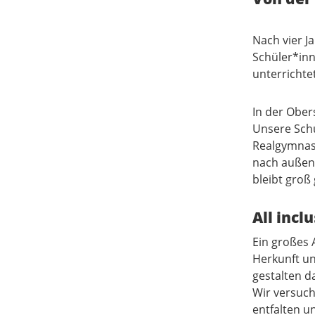
Nach vier J
Schüler*inn
unterrichte
In der Ober
Unsere Schu
Realgymnasi
nach außen 
bleibt groß
All incl
Ein großes 
Herkunft un
gestalten d
Wir versuch
entfalten u