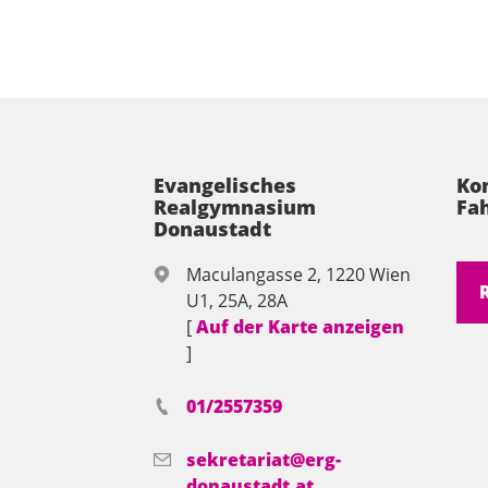
Evangelisches
Ko
Realgymnasium
Fah
Donaustadt
Maculangasse 2, 1220 Wien
U1, 25A, 28A
[
Auf der Karte anzeigen
]
01/2557359
sekretariat@erg-
donaustadt.at