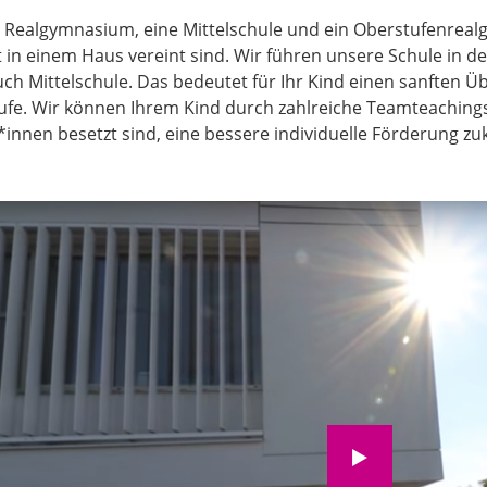
n Realgymnasium, eine Mittelschule und ein Oberstufenreal
in einem Haus vereint sind. Wir führen unsere Schule in d
ch Mittelschule. Das bedeutet für Ihr Kind einen sanften Ü
fe. Wir können Ihrem Kind durch zahlreiche Teamteachingst
innen besetzt sind, eine bessere individuelle Förderung z
Wir möchten Sie darauf hinweisen, 
der Aktivierung Daten an Youtube üb
werden.
Zur Datenschutzerklä