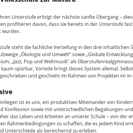
ahren Unterstufe erfolgt der nächste sanfte Übergang – di
en profitieren davon, dass sie bereits in der Unterstufe fa
t wurden.
stufe steht die fachliche Vertiefung in den drei inhaltlich
lzweige „Ökologie und Umwelt“ sowie „Globale Entwicklung 
um, „Jazz, Pop und Weltmusik“ als Oberstufenrealgymnasiu
kaum spürbar, Vorteile bringt dieses System allemal. Selbs
 geschrieben und geschieht im Rahmen von Projekten im In-
usive
Anliegen ist es uns, ein produktives Miteinander von Kinder
d Konfession sowie mit unterschiedlichen Begabungen und
aher das Leben und Arbeiten an unserer Schule – von der er
en Rahmenbedingungen zu schaffen, die es jedem Kind ermö
nd Unterschiede als bereichernd zu erleben.