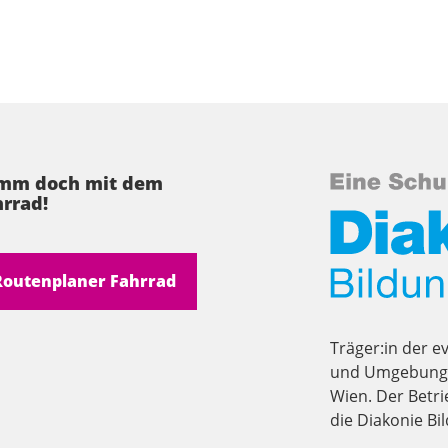
mm doch mit dem
rrad!
Routenplaner Fahrrad
Träger:in der e
und Umgebung i
Wien. Der Betri
die Diakonie B