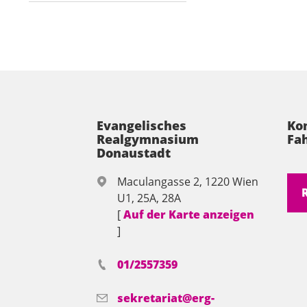
Evangelisches
Ko
Realgymnasium
Fah
Donaustadt
Maculangasse 2, 1220 Wien
U1, 25A, 28A
[
Auf der Karte anzeigen
]
01/2557359
sekretariat@erg-