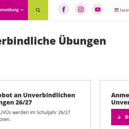
anmeldung
Term
rbindliche Übungen
bot an Unverbindlichen
Anmel
gen 26/27
Unver
UVÜs werden im Schuljahr 26/27
D
oten.