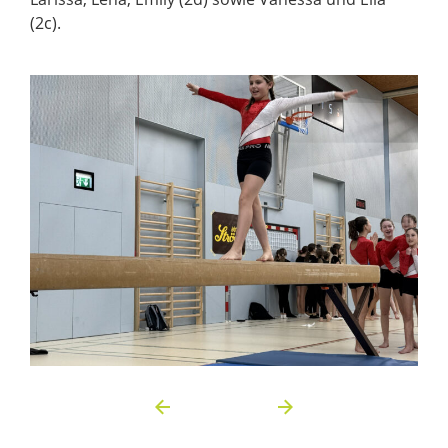
(2c).