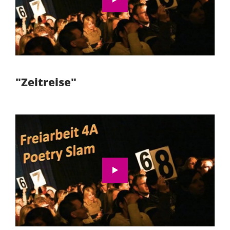
Video aktivieren
"Zeitreise"
Wir möchten Sie darauf hinweisen, dass nach
der Aktivierung Daten an Youtube übermittelt
werden.
Zur Datenschutzerklärung
Video aktivieren