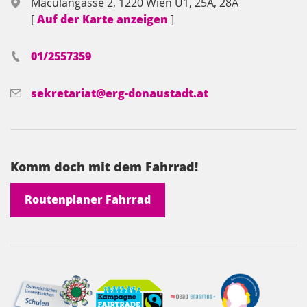
Maculangasse 2, 1220 Wien U1, 25A, 28A
[
Auf der Karte anzeigen
]
01/2557359
sekretariat@erg-donaustadt.at
Komm doch mit dem Fahrrad!
Routenplaner Fahrrad