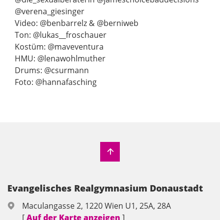
@verena_giesinger
Video: @benbarrelz & @berniweb
Ton: @lukas__froschauer
Kostüm: @maveventura
HMU: @lenawohlmuther
Drums: @csurmann
Foto: @hannafasching
Evangelisches Realgymnasium Donaustadt
Maculangasse 2, 1220 Wien U1, 25A, 28A
[
Auf der Karte anzeigen
]