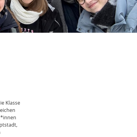
ie Klasse
Zeichen
r*innen
ptstadt,
n