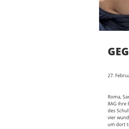
GEG
27. Febru
Roma, San
8AG ihre 
des Schul
vier wund
um dort t