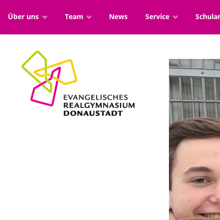
Über uns
Team
News
Service
Schul