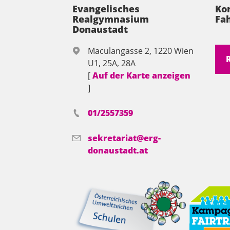
Evangelisches
Ko
Realgymnasium
Fah
Donaustadt
Maculangasse 2, 1220 Wien
U1, 25A, 28A
[
Auf der Karte anzeigen
]
01/2557359
sekretariat@erg-
donaustadt.at