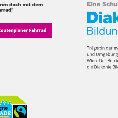
mm doch mit dem
rrad!
Routenplaner Fahrrad
Träger:in der e
und Umgebung i
Wien. Der Betri
die Diakonie B