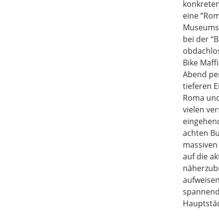
konkreten
eine “Rom
Museums u
bei der “B
obdachlos
Bike Maff
Abend per
tieferen 
Roma und 
vielen ve
eingehend
achten Bu
massiven 
auf die a
näherzubr
aufweisen
spannende
Hauptstäd