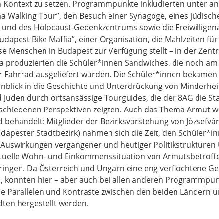
 Kontext zu setzen. Programmpunkte inkludierten unter a
a Walking Tour”, den Besuch einer Synagoge, eines jüdisch
nd des Holocaust-Gedenkzentrums sowie die Freiwilligena
udapest Bike Maffia”, einer Organisation, die Mahlzeiten für
e Menschen in Budapest zur Verfügung stellt – in der Zentr
ia produzierten die Schüler*innen Sandwiches, die noch am
 Fahrrad ausgeliefert wurden. Die Schüler*innen bekamen
Einblick in die Geschichte und Unterdrückung von Minderhei
Juden durch ortsansässige Tourguides, die der 8AG die St
rschiedenen Perspektiven zeigten. Auch das Thema Armut 
 behandelt: Mitglieder der Bezirksvorstehung von Józsefvá
dapester Stadtbezirk) nahmen sich die Zeit, den Schüler*in
Auswirkungen vergangener und heutiger Politikstrukturen
ktuelle Wohn- und Einkommenssituation von Armutsbetroff
ingen. Da Österreich und Ungarn eine eng verflochtene Ge
, konnten hier – aber auch bei allen anderen Programmpun
 Parallelen und Kontraste zwischen den beiden Ländern u
ten hergestellt werden.