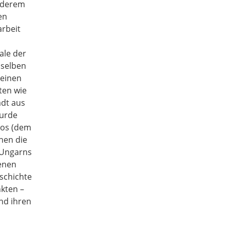
nderem
en
rbeit
ale der
 selben
 einen
ten wie
adt aus
wurde
ros (dem
nen die
 Ungarns
enen
schichte
kten –
nd ihren